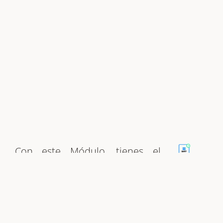
Con este Módulo, tienes el
poder de validar el Estado SAT
más reciente de todas tus
facturas: Ingresos, Egresos,
Traslados, Pagos, Nómina y